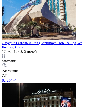
Лазурная Отель и Спа (Lazurnaya Hotel & Spa) 4*
Россия
,
Сочи
17.08 - 19.08, 5 ночей
завтраки
2-я линия
7.7
82 254 ₽