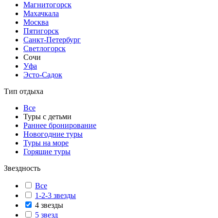
Магнитогорск
Махачкала
Москва
Пятигорск
Санкт-Петербург
Светлогорск
Сочи
Уфа
Эсто-Садок
Тип отдыха
Все
Туры с детьми
Раннее бронирование
Новогодние туры
Туры на море
Горящие туры
Звездность
Все
1-2-3 звезды
4 звезды
5 звезд