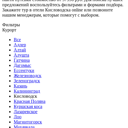
предложений воспользуйтесь фильтрами и формами подбора.
Закажите тур в отели Кисловодска online или позвоните
нашим менеджерам, которые помогут с выбором.
Фильтры
Курорт
Все
Адлер
Алтай
Алушта
Гатчина
Дагомыс
Ессентуки
Железноводск
Зеленоградск
Казань
Калининград
Кисловодск
Красная Поляна
Куршская коса
Лазаревское
Лоо
Магнитогорск
Махачкала