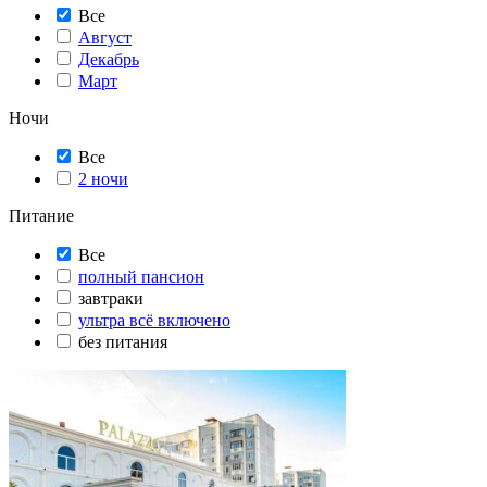
Все
Август
Декабрь
Март
Ночи
Все
2 ночи
Питание
Все
полный пансион
завтраки
ультра всё включено
без питания