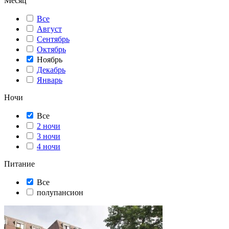
Месяц
Все
Август
Сентябрь
Октябрь
Ноябрь
Декабрь
Январь
Ночи
Все
2 ночи
3 ночи
4 ночи
Питание
Все
полупансион