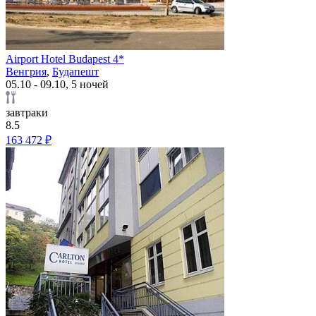
Airport Hotel Budapest 4*
Венгрия
,
Будапешт
05.10 - 09.10, 5 ночей
завтраки
8.5
163 472 ₽