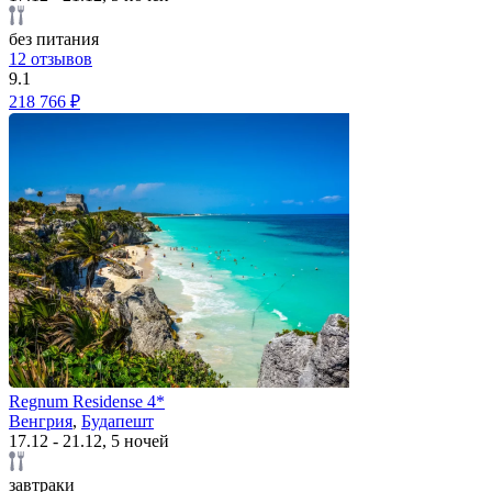
без питания
12 отзывов
9.1
218 766 ₽
Regnum Residense 4*
Венгрия
,
Будапешт
17.12 - 21.12, 5 ночей
завтраки