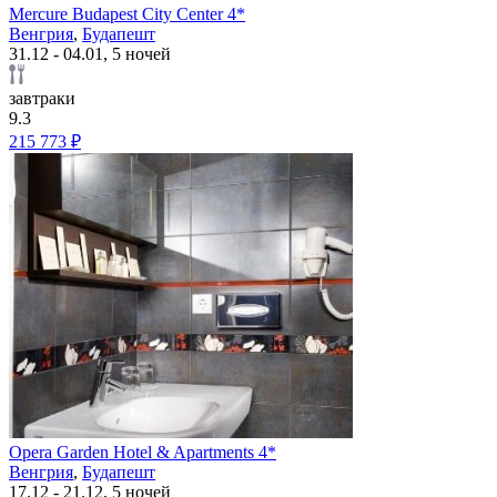
Mercure Budapest City Center 4*
Венгрия
,
Будапешт
31.12 - 04.01, 5 ночей
завтраки
9.3
215 773 ₽
Opera Garden Hotel & Apartments 4*
Венгрия
,
Будапешт
17.12 - 21.12, 5 ночей