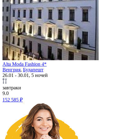
Alta Moda Fashion 4*
Венгрия
,
Будапешт
26.01 - 30.01, 5 ночей
завтраки
9.0
152 585 ₽