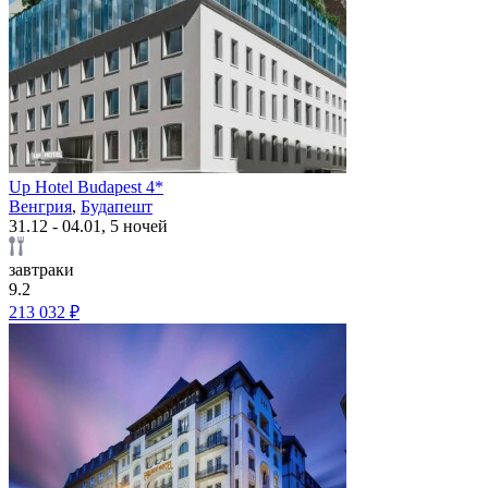
Up Hotel Budapest 4*
Венгрия
,
Будапешт
31.12 - 04.01, 5 ночей
завтраки
9.2
213 032 ₽