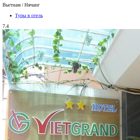
Вьетнам / Нячанг
Туры в отель
7.4