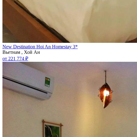
New Destination Hoi An Homestay 3*
Вьетнам , Хой Ан
от 221 774 ₽