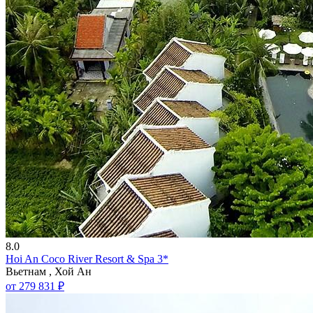
8.0
Hoi An Coco River Resort & Spa 3*
Вьетнам , Хой Ан
от 279 831 ₽