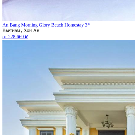
An Bang Morning Glory Beach Homestay 3*
Вьетнам , Хой Ан
от 228 669 ₽