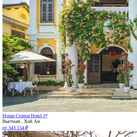
Hoian Central Hotel 3*
Вьетнам , Хой Ан
от 343 154 ₽