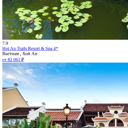
7.9
Hoi An Trails Resort & Spa 4*
Вьетнам , Хой Ан
от 82 061 ₽