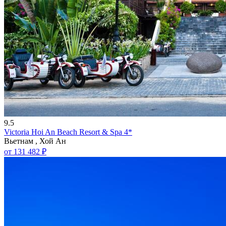
9.5
Victoria Hoi An Beach Resort & Spa 4*
Вьетнам , Хой Ан
от 131 482 ₽