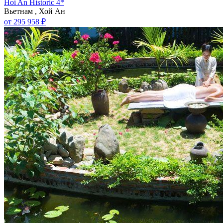
Hoi An Historic 4*
Вьетнам , Хой Ан
от 295 958 ₽