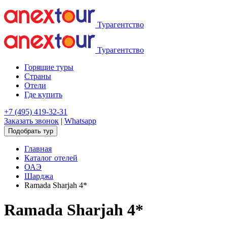
Турагентство
Турагентство
Горящие туры
Страны
Отели
Где купить
+7 (495) 419-32-31
Заказать звонок
|
Whatsapp
Подобрать тур
Главная
Каталог отелей
ОАЭ
Шарджа
Ramada Sharjah 4*
Ramada Sharjah 4*