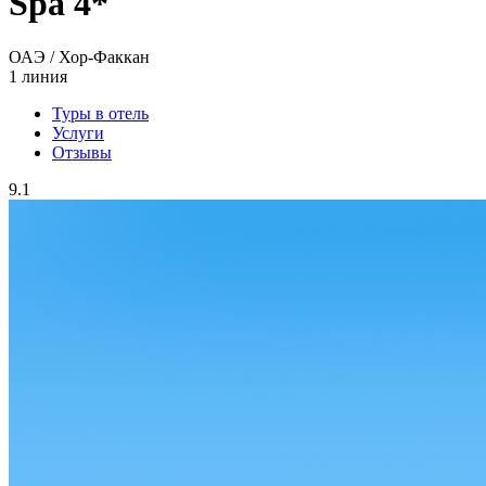
Spa 4*
ОАЭ / Хор-Факкан
1 линия
Туры в отель
Услуги
Отзывы
9.1