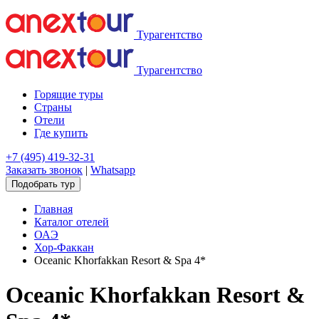
Турагентство
Турагентство
Горящие туры
Страны
Отели
Где купить
+7 (495) 419-32-31
Заказать звонок
|
Whatsapp
Подобрать тур
Главная
Каталог отелей
ОАЭ
Хор-Факкан
Oceanic Khorfakkan Resort & Spa 4*
Oceanic Khorfakkan Resort &