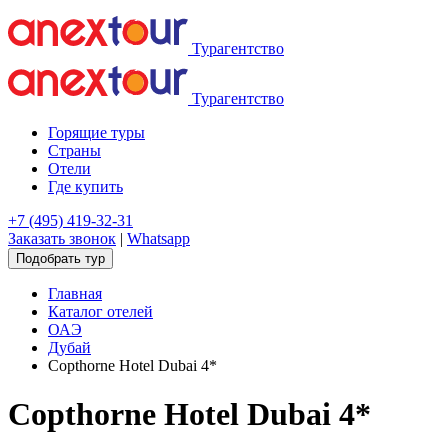
Турагентство
Турагентство
Горящие туры
Страны
Отели
Где купить
+7 (495) 419-32-31
Заказать звонок
|
Whatsapp
Подобрать тур
Главная
Каталог отелей
ОАЭ
Дубай
Copthorne Hotel Dubai 4*
Copthorne Hotel Dubai 4*