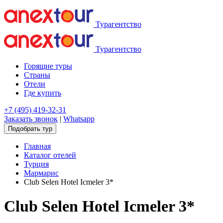
Турагентство
Турагентство
Горящие туры
Страны
Отели
Где купить
+7 (495) 419-32-31
Заказать звонок
|
Whatsapp
Подобрать тур
Главная
Каталог отелей
Турция
Мармарис
Club Selen Hotel Icmeler 3*
Club Selen Hotel Icmeler 3*