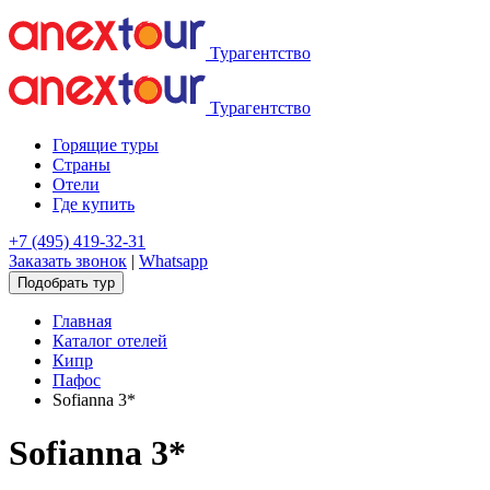
Турагентство
Турагентство
Горящие туры
Страны
Отели
Где купить
+7 (495) 419-32-31
Заказать звонок
|
Whatsapp
Подобрать тур
Главная
Каталог отелей
Кипр
Пафос
Sofianna 3*
Sofianna 3*