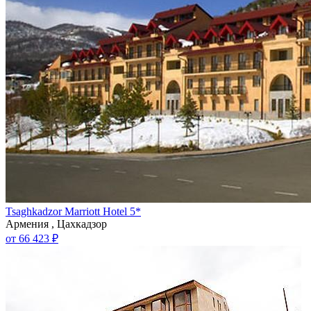
Tsaghkadzor Marriott Hotel 5*
Армения , Цахкадзор
от 66 423 ₽