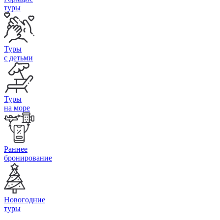
туры
Туры
с детьми
Туры
на море
Раннее
бронирование
Новогодние
туры