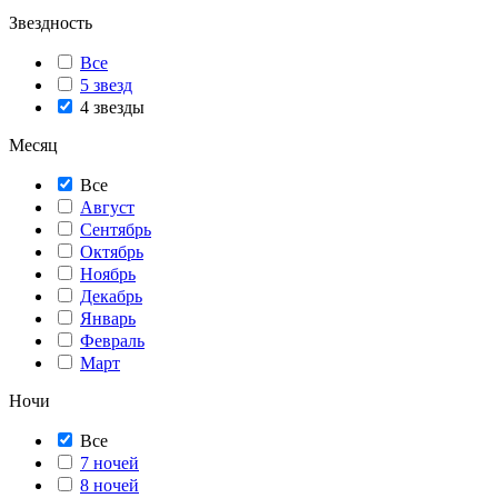
Звездность
Все
5 звезд
4 звезды
Месяц
Все
Август
Сентябрь
Октябрь
Ноябрь
Декабрь
Январь
Февраль
Март
Ночи
Все
7 ночей
8 ночей