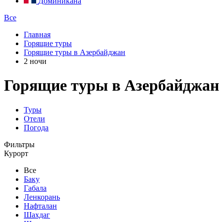
Доминикана
Все
Главная
Горящие туры
Горящие туры в Азербайджан
2 ночи
Горящие туры в Азербайджан 
Туры
Отели
Погода
Фильтры
Курорт
Все
Баку
Габала
Ленкорань
Нафталан
Шахдаг