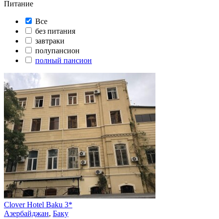
Питание
Все
без питания
завтраки
полупансион
полный пансион
Clover Hotel Baku 3*
Азербайджан
,
Баку