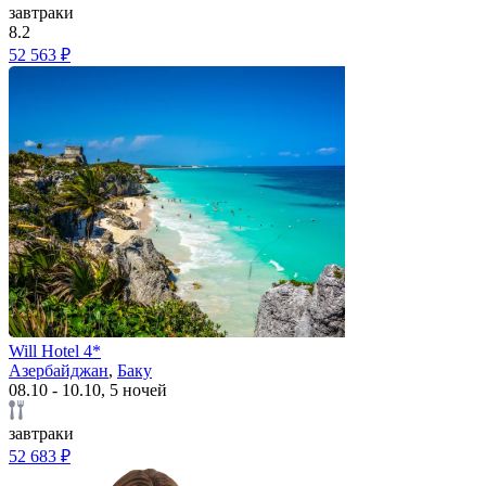
завтраки
8.2
52 563 ₽
Will Hotel 4*
Азербайджан
,
Баку
08.10 - 10.10, 5 ночей
завтраки
52 683 ₽