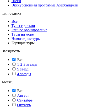
Шеки
Экскурсионная программа Азербайджан
Тип отдыха
Все
Туры с детьми
Раннее бронирование
Туры на море
Новогодние туры
Горящие туры
Звездность
Все
1-2-3 звезды
5 звезд
4 звезды
Месяц
Все
Август
Сентябрь
Октябрь