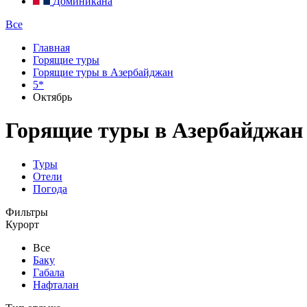
Доминикана
Все
Главная
Горящие туры
Горящие туры в Азербайджан
5*
Октябрь
Горящие туры в Азербайджан и
Туры
Отели
Погода
Фильтры
Курорт
Все
Баку
Габала
Нафталан