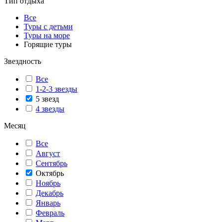
Тип отдыха
Все
Туры с детьми
Туры на море
Горящие туры
Звездность
Все
1-2-3 звезды
5 звезд
4 звезды
Месяц
Все
Август
Сентябрь
Октябрь
Ноябрь
Декабрь
Январь
Февраль