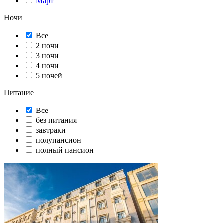
Март
Ночи
Все
2 ночи
3 ночи
4 ночи
5 ночей
Питание
Все
без питания
завтраки
полупансион
полный пансион