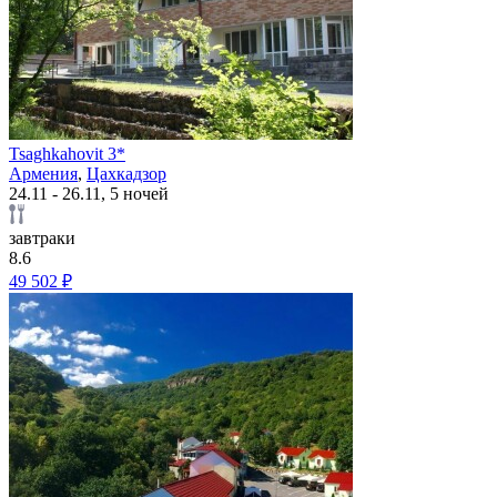
Tsaghkahovit 3*
Армения
,
Цахкадзор
24.11 - 26.11, 5 ночей
завтраки
8.6
49 502 ₽