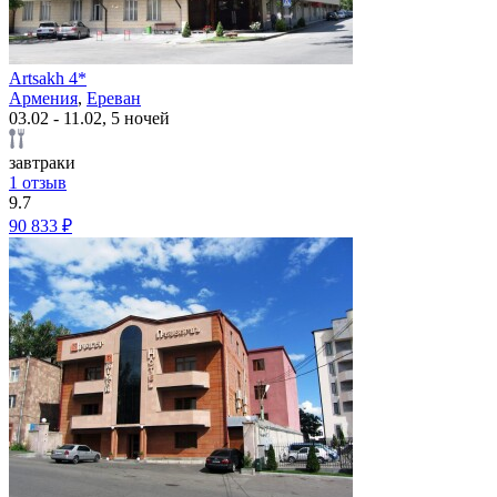
Artsakh 4*
Армения
,
Ереван
03.02 - 11.02, 5 ночей
завтраки
1 отзыв
9.7
90 833 ₽