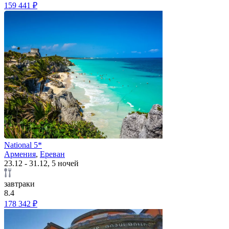
159 441 ₽
National 5*
Армения
,
Ереван
23.12 - 31.12, 5 ночей
завтраки
8.4
178 342 ₽