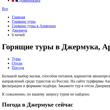
Доминикана
Все
Главная
Горящие туры
Горящие туры в Армению
Джермук
6 ночей
Горящие туры в Джермука, А
Туры
Отели
Погода
Большой выбор жилья, способов питания, вариантов авиапере
направлений среди туристов из России. На сайте турфирмы An
фильтрации и формами подбора. Закажите тур в отели Джермук
К сожалению, по вашему запросу туров не найдено.
Погода в Джермуке сейчас