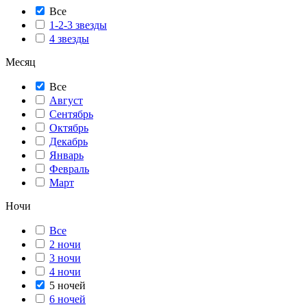
Все
1-2-3 звезды
4 звезды
Месяц
Все
Август
Сентябрь
Октябрь
Декабрь
Январь
Февраль
Март
Ночи
Все
2 ночи
3 ночи
4 ночи
5 ночей
6 ночей