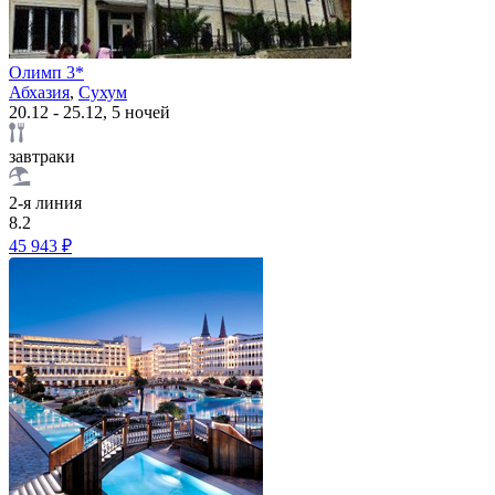
Олимп 3*
Абхазия
,
Сухум
20.12 - 25.12, 5 ночей
завтраки
2-я линия
8.2
45 943 ₽