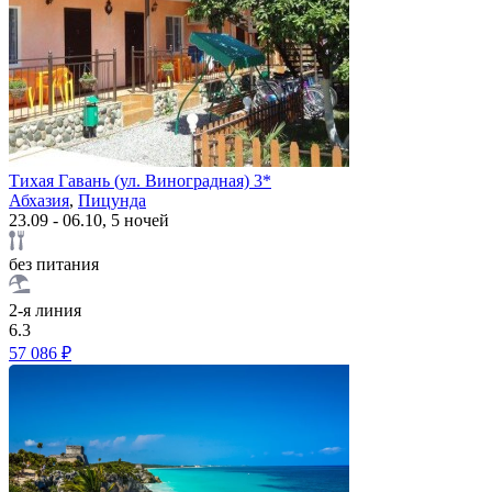
Тихая Гавань (ул. Виноградная) 3*
Абхазия
,
Пицунда
23.09 - 06.10, 5 ночей
без питания
2-я линия
6.3
57 086 ₽