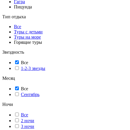
Гагра
Пицунда
Тип отдыха
Все
Туры с детьми
Туры на море
Горящие туры
Звездность
Все
1-2-3 звезды
Месяц
Все
Сентябрь
Ночи
Все
2 ночи
3 ночи