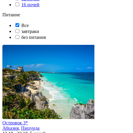
16 ночей
Питание
Все
завтраки
без питания
Островок 3*
Абхазия
,
Пицунда