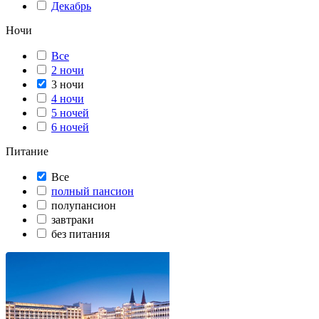
Декабрь
Ночи
Все
2 ночи
3 ночи
4 ночи
5 ночей
6 ночей
Питание
Все
полный пансион
полупансион
завтраки
без питания