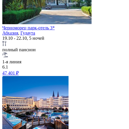
Черноморец парк-отель 3*
Абхазия
,
Гудаута
19.10 - 22.10, 5 ночей
полный пансион
1-я линия
6.1
47 401 ₽