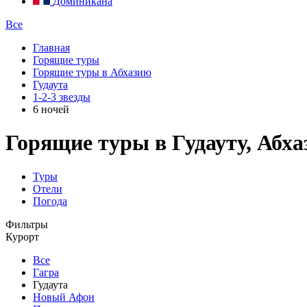
Доминикана
Все
Главная
Горящие туры
Горящие туры в Абхазию
Гудаута
1-2-3 звезды
6 ночей
Горящие туры в Гудауту, Абхаз
Туры
Отели
Погода
Фильтры
Курорт
Все
Гагра
Гудаута
Новый Афон