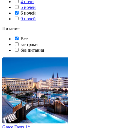
4 ночи
5 ночей
6 ночей
9 ночей
Питание
Все
завтраки
без питания
Grace Faors 1*