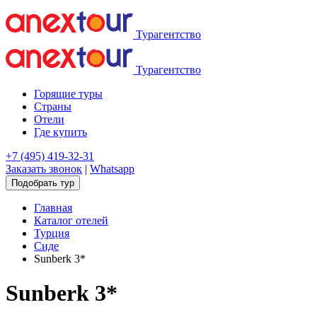
Турагентство
Турагентство
Горящие туры
Страны
Отели
Где купить
+7 (495) 419-32-31
Заказать звонок
|
Whatsapp
Подобрать тур
Главная
Каталог отелей
Турция
Сиде
Sunberk 3*
Sunberk 3*