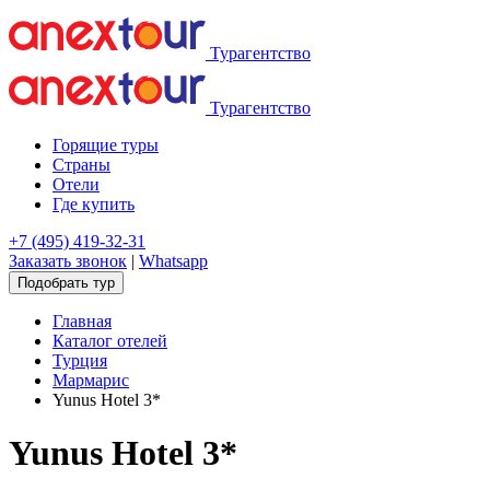
Турагентство
Турагентство
Горящие туры
Страны
Отели
Где купить
+7 (495) 419-32-31
Заказать звонок
|
Whatsapp
Подобрать тур
Главная
Каталог отелей
Турция
Мармарис
Yunus Hotel 3*
Yunus Hotel 3*