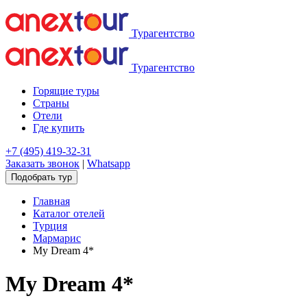
Турагентство
Турагентство
Горящие туры
Страны
Отели
Где купить
+7 (495) 419-32-31
Заказать звонок
|
Whatsapp
Подобрать тур
Главная
Каталог отелей
Турция
Мармарис
My Dream 4*
My Dream 4*