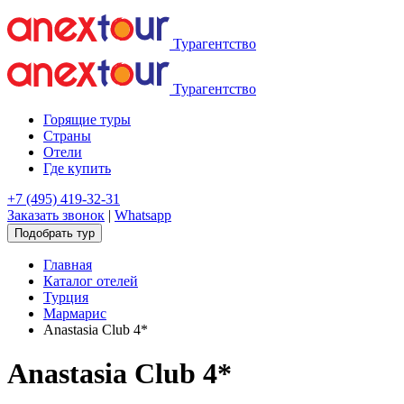
Турагентство
Турагентство
Горящие туры
Страны
Отели
Где купить
+7 (495) 419-32-31
Заказать звонок
|
Whatsapp
Подобрать тур
Главная
Каталог отелей
Турция
Мармарис
Anastasia Club 4*
Anastasia Club 4*