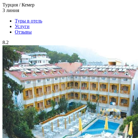
Турция / Кемер
3 линия
Туры в отель
Услуги
Отзывы
8.2