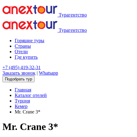
Турагентство
Турагентство
Горящие туры
Страны
Отели
Где купить
+7 (495) 419-32-31
Заказать звонок
|
Whatsapp
Подобрать тур
Главная
Каталог отелей
Турция
Кемер
Mr. Crane 3*
Mr. Crane 3*