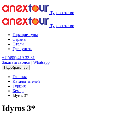
Турагентство
Турагентство
Горящие туры
Страны
Отели
Где купить
+7 (495) 419-32-31
Заказать звонок
|
Whatsapp
Подобрать тур
Главная
Каталог отелей
Турция
Кемер
Idyros 3*
Idyros 3*