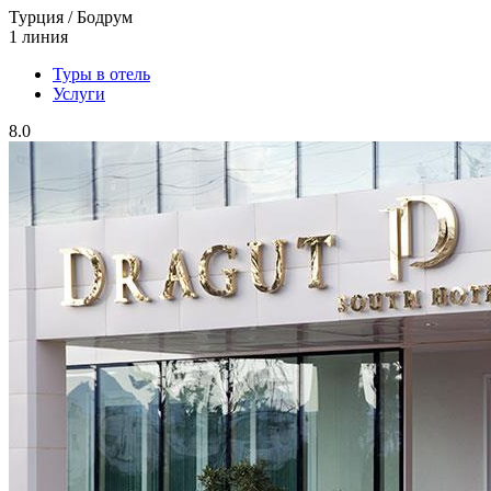
Турция / Бодрум
1 линия
Туры в отель
Услуги
8.0