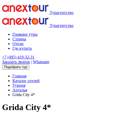
Турагентство
Турагентство
Горящие туры
Страны
Отели
Где купить
+7 (495) 419-32-31
Заказать звонок
|
Whatsapp
Подобрать тур
Главная
Каталог отелей
Турция
Анталья
Grida City 4*
Grida City 4*