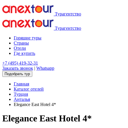
Турагентство
Турагентство
Горящие туры
Страны
Отели
Где купить
+7 (495) 419-32-31
Заказать звонок
|
Whatsapp
Подобрать тур
Главная
Каталог отелей
Турция
Анталья
Elegance East Hotel 4*
Elegance East Hotel 4*