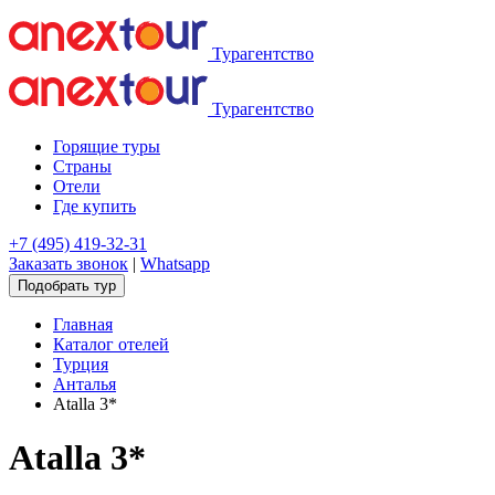
Турагентство
Турагентство
Горящие туры
Страны
Отели
Где купить
+7 (495) 419-32-31
Заказать звонок
|
Whatsapp
Подобрать тур
Главная
Каталог отелей
Турция
Анталья
Atalla 3*
Atalla 3*