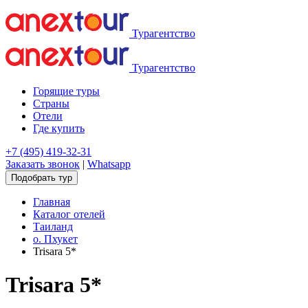
Турагентство
Турагентство
Горящие туры
Страны
Отели
Где купить
+7 (495) 419-32-31
Заказать звонок
|
Whatsapp
Подобрать тур
Главная
Каталог отелей
Таиланд
о. Пхукет
Trisara 5*
Trisara 5*