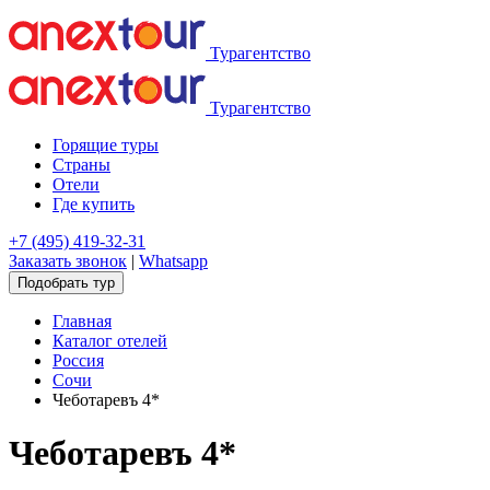
Турагентство
Турагентство
Горящие туры
Страны
Отели
Где купить
+7 (495) 419-32-31
Заказать звонок
|
Whatsapp
Подобрать тур
Главная
Каталог отелей
Россия
Сочи
Чеботаревъ 4*
Чеботаревъ 4*