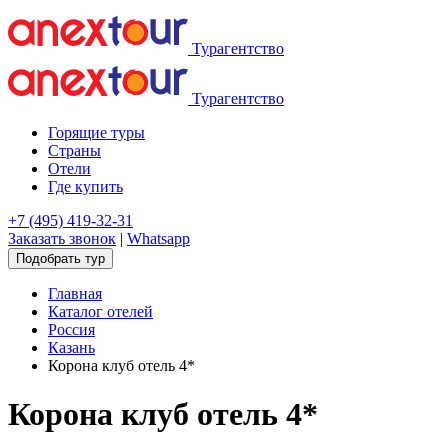
Турагентство
Турагентство
Горящие туры
Страны
Отели
Где купить
+7 (495) 419-32-31
Заказать звонок
|
Whatsapp
Подобрать тур
Главная
Каталог отелей
Россия
Казань
Корона клуб отель 4*
Корона клуб отель 4*