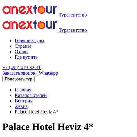
Турагентство
Турагентство
Горящие туры
Страны
Отели
Где купить
+7 (495) 419-32-31
Заказать звонок
|
Whatsapp
Подобрать тур
Главная
Каталог отелей
Венгрия
Хевиз
Palace Hotel Heviz 4*
Palace Hotel Heviz 4*