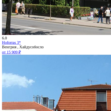
6.0
Hoforras 3*
Венгрия , Хайдусобосло
от 15 909 ₽