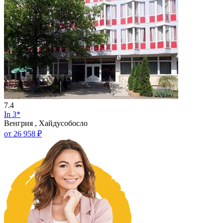
7.4
In 3*
Венгрия , Хайдусобосло
от 26 958 ₽