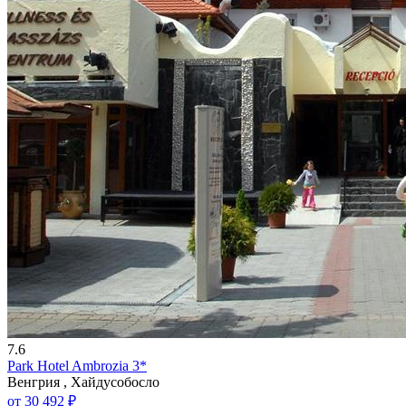
7.6
Park Hotel Ambrozia 3*
Венгрия , Хайдусобосло
от 30 492 ₽