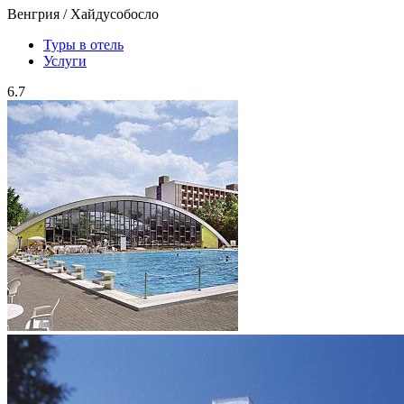
Венгрия / Хайдусобосло
Туры в отель
Услуги
6.7