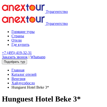
Турагентство
Турагентство
Горящие туры
Страны
Отели
Где купить
+7 (495) 419-32-31
Заказать звонок
|
Whatsapp
Подобрать тур
Главная
Каталог отелей
Венгрия
Хайдусобосло
Hunguest Hotel Beke 3*
Hunguest Hotel Beke 3*