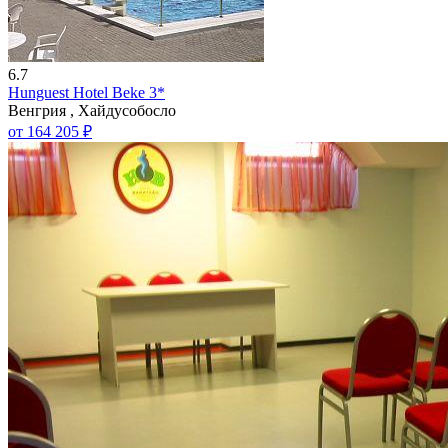
6.7
Hunguest Hotel Beke 3*
Венгрия , Хайдусобосло
от 164 205 ₽