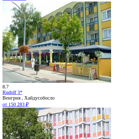
8.7
Rudolf 3*
Венгрия , Хайдусобосло
от 150 283 ₽