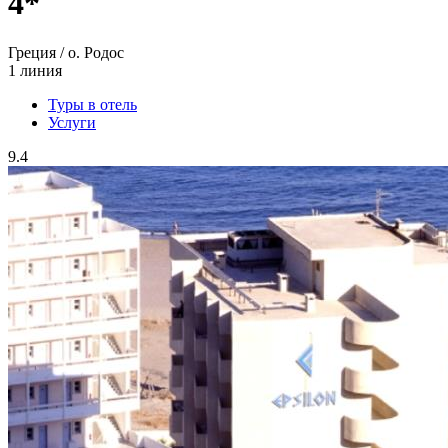
4*
Греция / о. Родос
1 линия
Туры в отель
Услуги
9.4