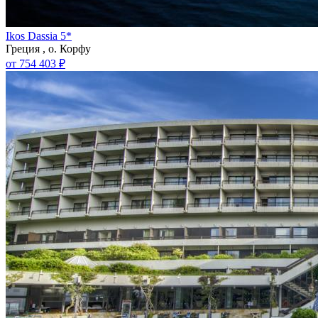
Ikos Dassia 5*
Греция , о. Корфу
от 754 403 ₽