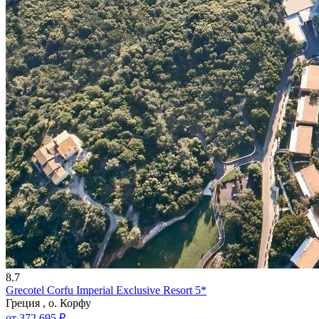
8.7
Grecotel Corfu Imperial Exclusive Resort 5*
Греция , о. Корфу
от 372 695 ₽