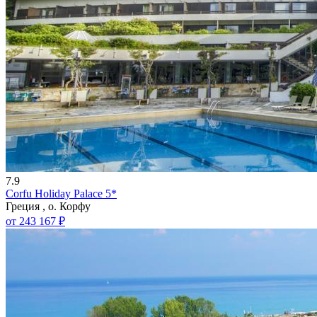
7.9
Corfu Holiday Palace 5*
Греция , о. Корфу
от 243 167 ₽