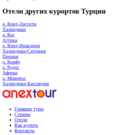
Отели других курортов Турции
о. Крит-Лассити
Халкидики
о. Кос
Аттика
о. Крит-Ираклион
Халкидики-Ситония
Пиерия
о. Корфу
о. Родос
Афины
о. Миконос
Халкидики-Кассандра
Горящие туры
Страны
Отели
Как купить
Контакты