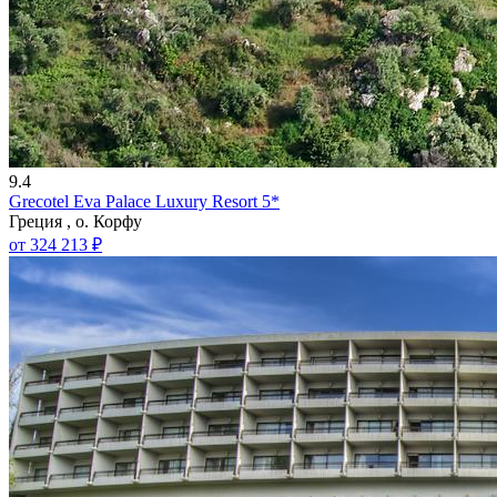
9.4
Grecotel Eva Palace Luxury Resort 5*
Греция , о. Корфу
от 324 213 ₽