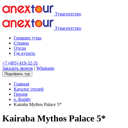
Турагентство
Турагентство
Горящие туры
Страны
Отели
Где купить
+7 (495) 419-32-31
Заказать звонок
|
Whatsapp
Подобрать тур
Главная
Каталог отелей
Греция
о. Корфу
Kairaba Mythos Palace 5*
Kairaba Mythos Palace 5*