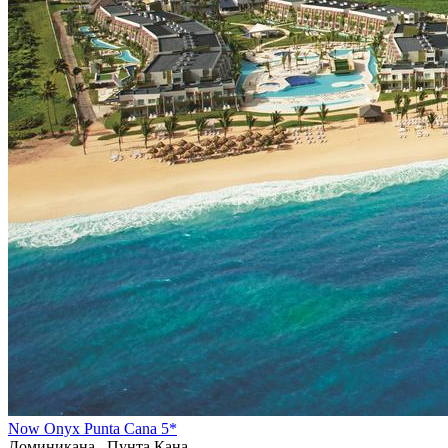
Now Onyx Punta Cana 5*
Доминикана , Пунта Кана