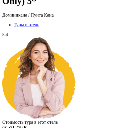
Only) 5*
Доминикана / Пунта Кана
Туры в отель
8.4
Стоимость тура в этот отель
от
571 770 Р