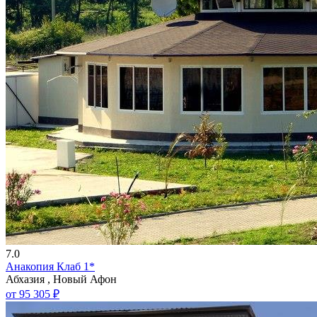
7.0
Анакопия Клаб 1*
Абхазия , Новый Афон
от 95 305 ₽