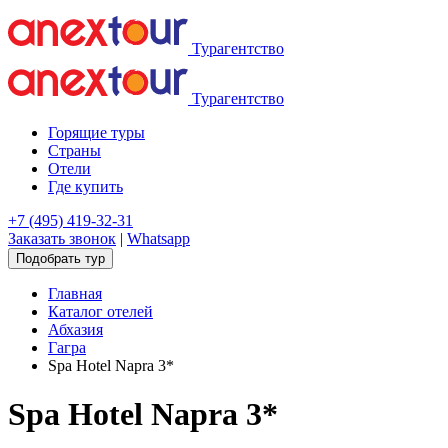
Турагентство
Турагентство
Горящие туры
Страны
Отели
Где купить
+7 (495) 419-32-31
Заказать звонок
|
Whatsapp
Подобрать тур
Главная
Каталог отелей
Абхазия
Гагра
Spa Hotel Napra 3*
Spa Hotel Napra 3*