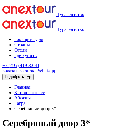
Турагентство
Турагентство
Горящие туры
Страны
Отели
Где купить
+7 (495) 419-32-31
Заказать звонок
|
Whatsapp
Подобрать тур
Главная
Каталог отелей
Абхазия
Гагра
Серебряный двор 3*
Серебряный двор 3*