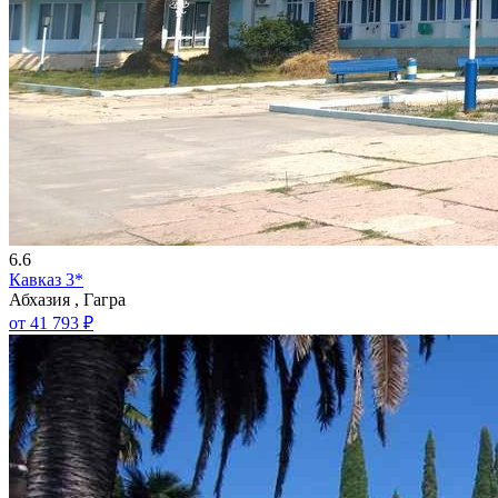
6.6
Кавказ 3*
Абхазия , Гагра
от 41 793 ₽