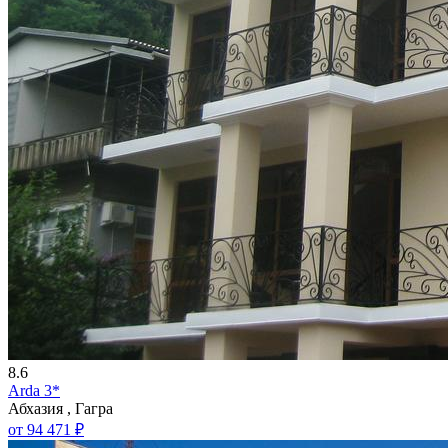
8.6
Arda 3*
Абхазия , Гагра
от 94 471 ₽